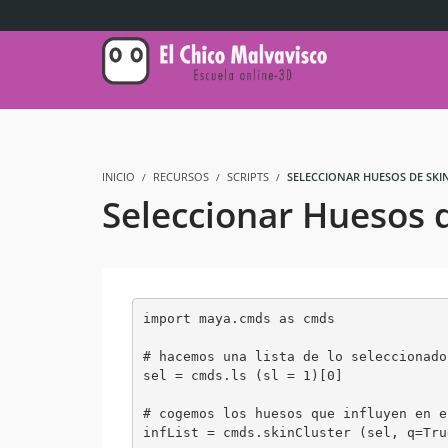
INICIO
RECURSOS
SCRIPTS
SELECCIONAR HUESOS DE SKI
Seleccionar Huesos 
import maya.cmds as cmds

# hacemos una lista de lo seleccionado

sel = cmds.ls (sl = 1)[0]

# cogemos los huesos que influyen en e
infList = cmds.skinCluster (sel, q=Tru