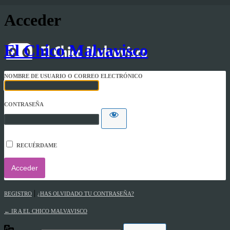
Acceder
El Chico Malvavisco
NOMBRE DE USUARIO O CORREO ELECTRÓNICO
CONTRASEÑA
RECUÉRDAME
|
REGISTRO
¿HAS OLVIDADO TU CONTRASEÑA?
← IR A EL CHICO MALVAVISCO